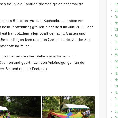
h frei. Viele Familien drehten gleich nochmal die
Fe
Ja
D
ener im Brötchen. Auf das Kuchenbuffet haben wir
N
nn beim (hoffentlich) großen Kinderfest im Juni 2022 Jahr
Ok
s Fest hat trotzdem allen Spaß gemacht, Gästen und
S
Uhr der Regen kam und den Garten leerte. Zu der Zeit
Ju
chtschaffend müde.
Ju
M
 Oktober an gleicher Stelle wiedertreffen zur
Ap
ie Daumen und guckt nach den Ankündigungen an den
Ja
er Str. und auf der Dorfaue).
D
N
Ok
S
Ju
Ju
Ja
D