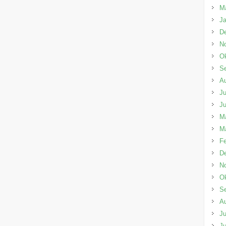
M
Ja
D
N
Ok
S
A
Ju
Ju
M
M
Fe
D
N
Ok
S
A
Ju
Ju