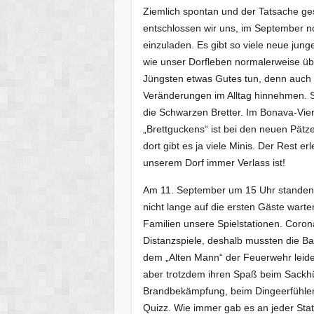
Ziemlich spontan und der Tatsache ges
entschlossen wir uns, im September n
einzuladen. Es gibt so viele neue jung
wie unser Dorfleben normalerweise übe
Jüngsten etwas Gutes tun, denn auch 
Veränderungen im Alltag hinnehmen. 
die Schwarzen Bretter. Im Bonava-Viert
„Brettguckens“ ist bei den neuen Pätze
dort gibt es ja viele Minis. Der Rest 
unserem Dorf immer Verlass ist!
Am 11. September um 15 Uhr standen 
nicht lange auf die ersten Gäste warte
Familien unsere Spielstationen. Coron
Distanzspiele, deshalb mussten die B
dem „Alten Mann“ der Feuerwehr leider
aber trotzdem ihren Spaß beim Sackhüp
Brandbekämpfung, beim Dingeerfühlen, 
Quizz. Wie immer gab es an jeder Sta