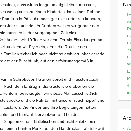
Neu
chuldet, dass wir so lange untätig bleiben mussten,
och wenigstens zu einem Kinderfest im kleinen Rahmen
Im
e Familien in Pätz, die noch gar nicht erfahren konnten,
ge
rs Jahr stattfindet. Außerdem wollten wir gerade den
Pä
sie mussten in der vergangenen Zeit viele
Fl
So hängten wir 10 Tage vor dem Termin Einladungen an
Ga
el steckten wir Flyer ein, denn die Routine des
Ze
r Familien sicherlich noch nicht so etabliert, aber gerade
Ei
erledigte der Buschfunk, auf den erfahrungsgemäß in
Wi
E
Mu
wir im Schrobsdorff-Garten bereit und mussten auch
4.
n. Nach dem Eintrag in die Gästeliste eroberten die
im
a-konform bevorzugten wir dieses Mal ausschließlich
astelstrecke und die Fahrten mit unserem „Schnappi“ und
 ausfallen. Die Kinder und ihre Begleitungen hatten
fen und Eierlauf, bei Zielwurf und bei der
Arc
Strippenziehen, Bällefischen und nicht zuletzt beim
tion einen bunten Punkt auf den Handrücken, ab 5 bzw 8
Ap