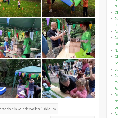
N
Ok
Ju
Ju
Ap
Ja
D
N
Ok
S
Ju
Ju
M
Ap
D
N
S
ätzerin ein wundervolles Jubiläum
A