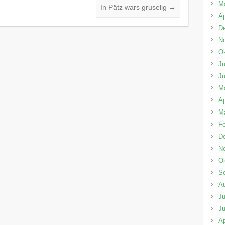
M
In Pätz wars gruselig
→
Ap
D
N
Ok
Ju
Ju
M
Ap
M
Fe
D
N
Ok
S
A
Ju
Ju
Ap