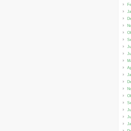
Fe
Ja
D
N
Ok
S
Ju
Ju
M
Ap
Ja
D
N
Ok
S
Ju
Ju
Ja
D