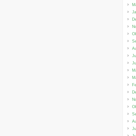
M
Ja
D
N
Ok
S
A
Ju
Ju
M
M
Fe
D
N
Ok
S
A
Ju
Ju