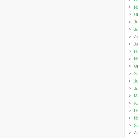
N
Ok
Ju
Ju
Ap
Ja
D
N
Ok
S
Ju
Ju
M
Ap
D
N
S
A