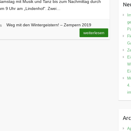
Samstag mit Musik und Tanz bis zum Nachmittag durch
Neu
 um 9 Uhr am „Lindenhof“. Zwei…
Im
ge
Weg mit den Wintergeistern! – Zempern 2019
s
Pä
weiterlesen
Fl
Ga
Ze
Ei
Wi
E
Mu
4.
im
Arc
Ap