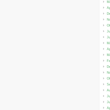
M
Ap
D
N
Ok
Ju
Ju
M
Ap
M
Fe
D
N
Ok
S
A
Ju
Ju
Ap