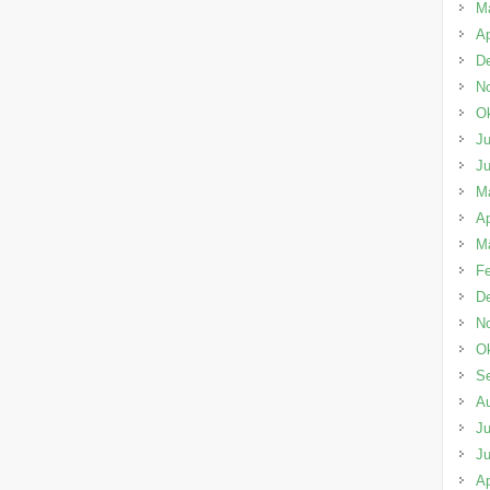
M
Ap
D
N
Ok
Ju
Ju
M
Ap
M
Fe
D
N
Ok
S
A
Ju
Ju
Ap