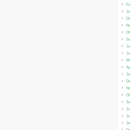
Fe
Ja
D
N
Ok
S
Ju
Ju
M
Ap
Ja
D
N
Ok
S
Ju
Ju
Ja
D