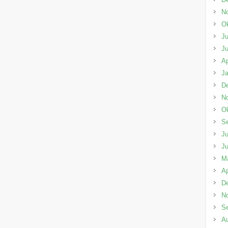
N
Ok
Ju
Ju
Ap
Ja
D
N
Ok
S
Ju
Ju
M
Ap
D
N
S
A