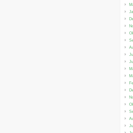
M
Ja
D
N
Ok
S
A
Ju
Ju
M
M
Fe
D
N
Ok
S
A
Ju
Ju