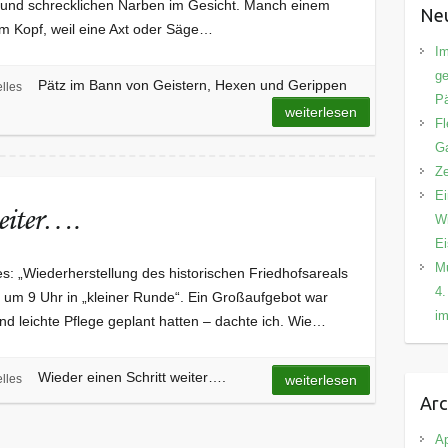
 und schrecklichen Narben im Gesicht. Manch einem
Neu
m Kopf, weil eine Axt oder Säge…
Im
ge
Pätz im Bann von Geistern, Hexen und Gerippen
lles
Pä
weiterlesen
Fl
Ga
Ze
Ei
weiter….
Wi
E
Mu
s: „Wiederherstellung des historischen Friedhofsareals
4.
r um 9 Uhr in „kleiner Runde“. Ein Großaufgebot war
im
 und leichte Pflege geplant hatten – dachte ich. Wie…
Wieder einen Schritt weiter….
lles
weiterlesen
Arc
Ap