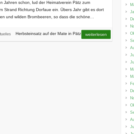
en Jahren schon, lud der Heimatverein Pätz zum
M
 Strand Richtung Dorfaue ein. Übers Jahr gibt es dort
Ja
ngen und wilden Brombeeren, so dass die schöne…
D
N
Ok
Herbsteinsatz auf der Mate in Pätz
tuelles
weiterlesen
S
A
Ju
Ju
M
M
Fe
D
N
Ok
S
A
Ju
Ju