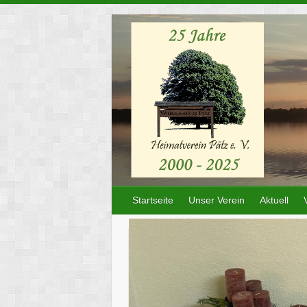
Skip
to
content
Startseite
Unser Verein
Aktuell
Traditionen müssen gepflegt werden