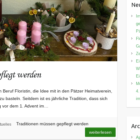
Neu
Im
ge
Pä
Fl
Ga
Ze
Ei
Wi
flegt werden
E
Mu
 Beruf Floristin, die Idee mit in den Pätzer Heimatverein,
4.
 basteln. Seitdem ist es jährliche Tradition, dass sich
im
ag vor dem 1. Advent im…
Traditionen müssen gepflegt werden
tuelles
Arc
weiterlesen
Ap