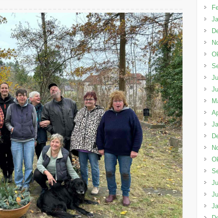
Fe
Ja
D
N
Ok
S
Ju
Ju
M
Ap
Ja
D
N
Ok
S
Ju
Ju
Ja
D