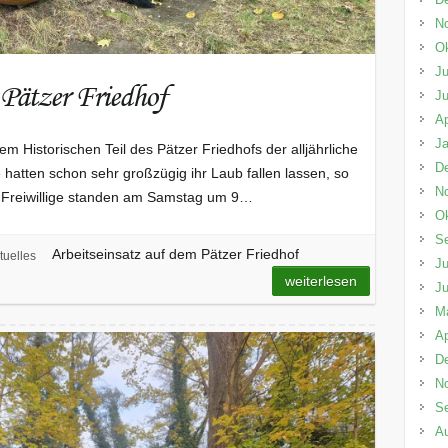
N
Ok
Ju
 Pätzer Friedhof
Ju
Ap
Ja
 Historischen Teil des Pätzer Friedhofs der alljährliche
D
 hatten schon sehr großzügig ihr Laub fallen lassen, so
N
 13 Freiwillige standen am Samstag um 9…
Ok
S
Arbeitseinsatz auf dem Pätzer Friedhof
tuelles
Ju
weiterlesen
Ju
M
Ap
D
N
S
A