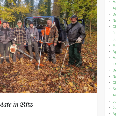
M
Ap
D
N
Ok
Ju
Ju
M
Ap
M
Fe
D
N
Ok
S
A
Mate in Pätz
Ju
Ju
Ap