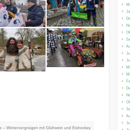
M
Ja
D
N
Ok
S
A
Ju
Ju
M
M
Fe
D
N
Ok
S
A
Ju
e – Wintervergnügen mit Glühwein und Eishockey
Ju