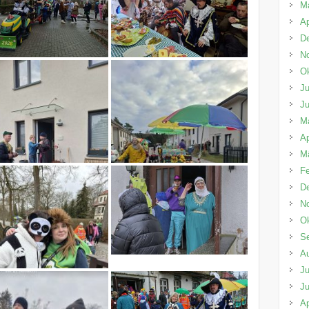
M
Ap
D
N
Ok
Ju
Ju
M
Ap
M
Fe
D
N
Ok
S
A
Ju
Ju
Ap