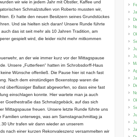
urden wir wie in jedem Jahr mit Obstler, Kaffee und
Fe
gatorischen Schmalzstullen von Roberto mussten wir,
Ja
chten. Er hatte den neuen Besitzern seines Grundstückes
D
hren. Und sie hielten sich daran! Unsere Runde führte
N
auch das ist seit mehr als 10 Jahren Tradition, am
Ok
perer gespielt wird, die leider nicht mehr mitkommen
S
Ju
Ju
uerwehr, an der wie immer kurz vor der Mittagspause
M
de. Unsere „Futterfeen“ hatten im Schrobsdorff-Haus
Ap
s keine Wünsche offenließ. Die Pause hier ist nach fast
Ja
ung. Nach dem einstündigen Boxenstopp waren die
D
d überflüssiger Ballast abgeworfen, so dass eine fast
N
lung einschlagen konnte. Hier wartete man ja auch
Ok
der Goethestraße das Schmalzgebäck, auf das sich
S
r Mittagspause freuen. Unsere letzte Runde führte uns
Ju
le Familien unterwegs, was am Samstagnachmittag ja
Ju
6.30 Uhr trafen wir dann wieder an unserem
Ja
ds nach einer kurzen Rekonvaleszenz versammelten wir
D