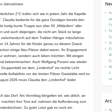
Neu
len Jahrzehnten
Im
erlichen 2°C trafen sich wie in jedem Jahr die Kapelle
ge
 Claudia bediente für die ganz Durstigen bereits den
Pä
ie lustig-bunte Truppe aus über 50 „Mitläufern“ aller
Fl
 und auch diejenigen, die nicht am Stück so lange
Ga
t, zwischendurch auf dem Trekker-Hänger mitzufahren.
Ze
vor 14 Jahren für die Kinder genau zu diesem Zweck
Ei
s schon einige Neu-Pätzer dabei waren. Ihr Engagement
Wi
 nur wohnen, sondern auch leben möchten. Mit einigen
E
tmal bekanntmachen. Auch Wolfgang Purann war wieder
Mu
 Gruppenbild vor dem „Lindenhof“ ins rechte Licht.
4.
nelle Auftaktfoto vor der letzten Pätzer Gaststätte wird es
im
August 2026 muss Claudia den „Lindenhof“ leider
 das Dorf. Am Vormittag klingelten wir, wie üblich, an
Arc
er machten ihre Tore auf, nahmen die Aufforderung zum
endenbüchsen. Zu guter Letzt gab es noch ein
Ap