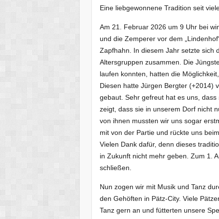
Eine liebgewonnene Tradition seit vie
Am 21. Februar 2026 um 9 Uhr bei wint
und die Zemperer vor dem „Lindenhof“.
Zapfhahn. In diesem Jahr setzte sich d
Altersgruppen zusammen. Die Jüngsten
laufen konnten, hatten die Möglichkei
Diesen hatte Jürgen Bergter (+2014) 
gebaut. Sehr gefreut hat es uns, das
zeigt, dass sie in unserem Dorf nicht
von ihnen mussten wir uns sogar ers
mit von der Partie und rückte uns beim
Vielen Dank dafür, denn dieses traditio
in Zukunft nicht mehr geben. Zum 1. 
schließen.
Nun zogen wir mit Musik und Tanz durch
den Gehöften in Pätz-City. Viele Pätz
Tanz gern an und fütterten unsere Sp