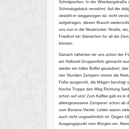
Schnäpschen. In der Weinbergstraße w
Schmalzgebäck verwöhnt. Auf die obli
obwohl er weggezogen ist, nicht verzi
aufgetragen, diesen Brauch weiterzufü
uns nun in die Neubrücker Straße, wo, 
Friedhof ein Ständchen für all die Zem
können.
Danach näherten wir uns schon der Fe
ein Halbzeit-Gruppenfoto gemacht wur
wieder ein tolles Buffet gezaubert, da
vier Stunden Zempern immer die Rett
Füße ausgeruht, die Mägen beruhigt un
frische Truppe den Weg Richtung Sied
schon auf uns! Zum Kaffee gab es in 
alteingesessene Zemperer schon ab de
zum Bonava-Viertel. Leider waren vie
auch nicht ungewöhnlich ist. Gegen 1
Ausgangspunkt vom Morgen ein. Aben