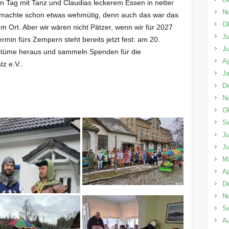
n Tag mit Tanz und Claudias leckerem Essen in netter
N
s machte schon etwas wehmütig, denn auch das war das
Ok
m Ort. Aber wir wären nicht Pätzer, wenn wir für 2027
Ju
ermin fürs Zempern steht bereits jetzt fest: am 20.
Ju
ostüme heraus und sammeln Spenden für die
Ap
z e.V..
Ja
D
N
Ok
S
Ju
Ju
M
Ap
D
N
S
A