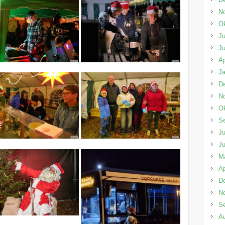
N
Ok
Ju
Ju
Ap
Ja
D
N
Ok
S
Ju
Ju
M
Ap
D
N
S
A