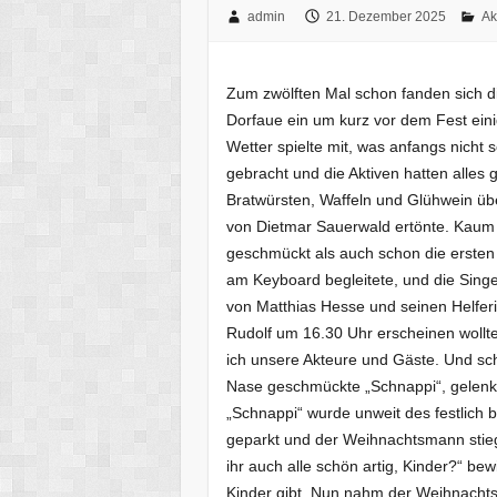
admin
21. Dezember 2025
Ak
Zum zwölften Mal schon fanden sich d
Dorfaue ein um kurz vor dem Fest ein
Wetter spielte mit, was anfangs nicht
gebracht und die Aktiven hatten alles 
Bratwürsten, Waffeln und Glühwein üb
von Dietmar Sauerwald ertönte. Kaum 
geschmückt als auch schon die ersten 
am Keyboard begleitete, und die Singe
von Matthias Hesse und seinen Helfe
Rudolf um 16.30 Uhr erscheinen wollt
ich unsere Akteure und Gäste. Und sc
Nase geschmückte „Schnappi“, gelenkt
„Schnappi“ wurde unweit des festlich 
geparkt und der Weihnachtsmann stieg 
ihr auch alle schön artig, Kinder?“ bew
Kinder gibt. Nun nahm der Weihnachtsm