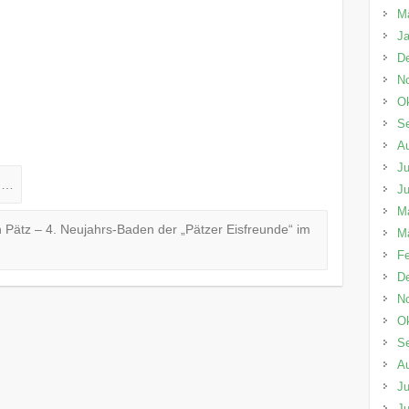
M
Ja
D
N
Ok
S
A
Ju
in…
Ju
M
 Pätz – 4. Neujahrs-Baden der „Pätzer Eisfreunde“ im
M
Fe
D
N
Ok
S
A
Ju
Ju