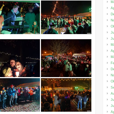
M
Ap
D
N
Ok
Ju
Ju
M
Ap
M
Fe
D
N
Ok
S
A
Ju
Ju
Ap