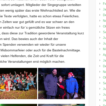
Fe
 sofort umlagert. Mitglieder der Singegruppe verteilten
Ja
en wenig später das erste Weihnachtslied an. Wie die
D
e Texte verfolgten, hatte es schon etwas Feierliches.
N
 Zelten war gut gefüllt und es war schwer an den
Ok
 einfach nur für´s gemütliche Sitzen ein freies
S
r, dass diese zur Tradition gewordene Veranstaltung kurz
Ju
wird. Das bewies auch der Inhalt der
Ju
Spenden verwenden wir wieder für unsere
M
 Midsommarfeier oder auch für die Bastelnachmittage.
Ap
vielen Helfenden, die Zeit und Kraft für die
Ja
olche Veranstaltungen erst möglich machen.
D
N
Ok
S
Ju
Ju
Ja
D