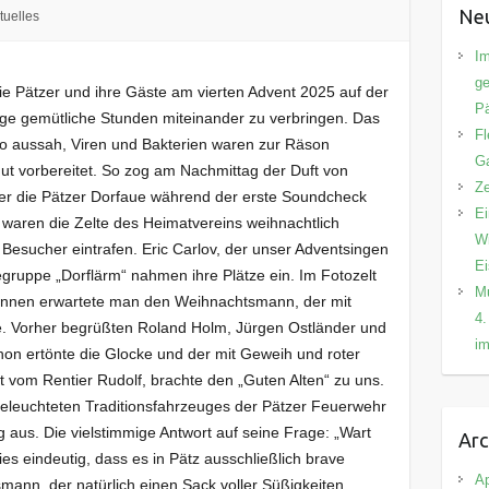
Neu
tuelles
Im
ge
ie Pätzer und ihre Gäste am vierten Advent 2025 auf der
Pä
ige gemütliche Stunden miteinander zu verbringen. Das
Fl
 so aussah, Viren und Bakterien waren zur Räson
Ga
gut vorbereitet. So zog am Nachmittag der Duft von
Ze
er die Pätzer Dorfaue während der erste Soundcheck
Ei
waren die Zelte des Heimatvereins weihnachtlich
Wi
Besucher eintrafen. Eric Carlov, der unser Adventsingen
E
gruppe „Dorflärm“ nahmen ihre Plätze ein. Im Fotozelt
Mu
rinnen erwartete man den Weihnachtsmann, der mit
4.
e. Vorher begrüßten Roland Holm, Jürgen Ostländer und
im
hon ertönte die Glocke und der mit Geweih und roter
 vom Rentier Rudolf, brachte den „Guten Alten“ zu uns.
beleuchteten Traditionsfahrzeuges der Pätzer Feuerwehr
aus. Die vielstimmige Antwort auf seine Frage: „Wart
Arc
ies eindeutig, dass es in Pätz ausschließlich brave
Ap
ann, der natürlich einen Sack voller Süßigkeiten